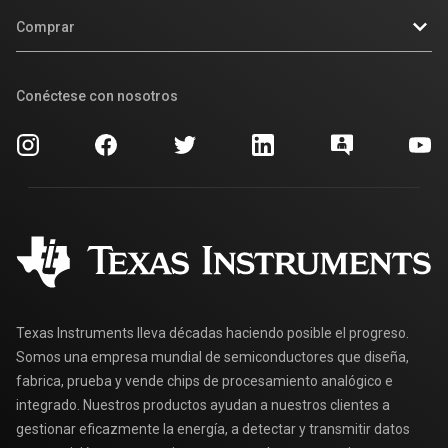
Foros de soporte de diseño de TI E2E™
Comprar
Relaciones con los inversionistas
Centro de atención al cliente
Ciudadanía corporativa
Pedido de recursos
Conéctese con nosotros
Empaque
Carreras laborales
Ayuda y preguntas frecuentes sobre pedidos
Calidad y confiabilidad
Contáctenos
Búsqueda de referencias cruzadas
Programa universitario de TI
Agregar rápido al carro
Preguntas frecuentes de MyTI
Distribuidores autorizados
Texas Instruments lleva décadas haciendo posible el progreso.
Somos una empresa mundial de semiconductores que diseña,
fabrica, prueba y vende chips de procesamiento analógico e
integrado. Nuestros productos ayudan a nuestros clientes a
gestionar eficazmente la energía, a detectar y transmitir datos