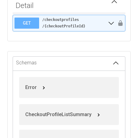
Detail
/checkoutprofiles
GET
/{checkoutProfileId}
Schemas
Error
CheckoutProfileListSummary