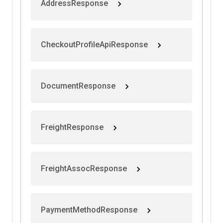
AddressResponse
CheckoutProfileApiResponse
DocumentResponse
FreightResponse
FreightAssocResponse
PaymentMethodResponse