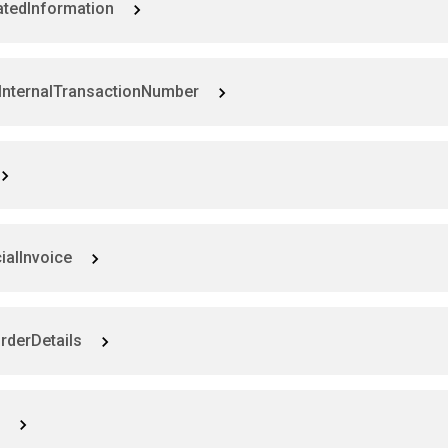
atedInformation
InternalTransactionNumber
alInvoice
rderDetails