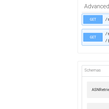
Advanced 
/
GET
/
GET
/
Schemas
ASNRetri