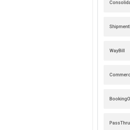
Consolid
Shipment
WayBill
Commerci
BookingO
PassThru