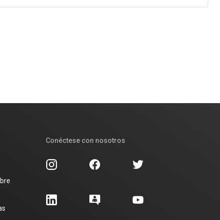
Conéctese con nosotros
obre
as