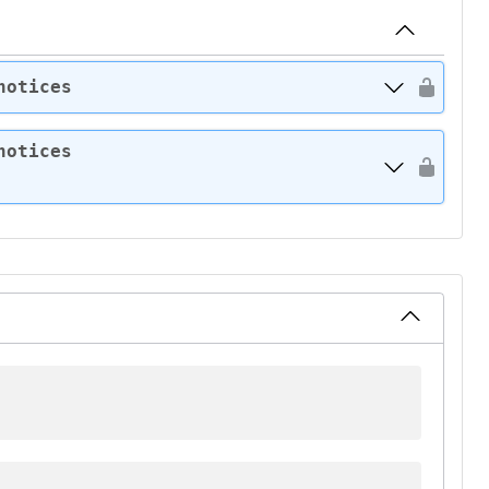
notices
notices