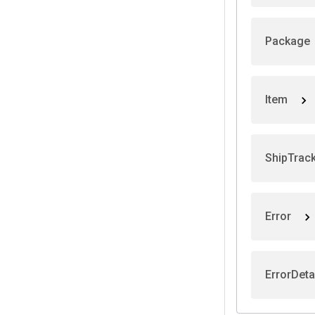
Package
Item
ShipTrac
Error
ErrorDeta