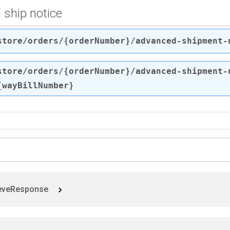
ship notice
store
/orders
/{orderNumber}
/advanced-shipment-
store
/orders
/{orderNumber}
/advanced-shipment-
{wayBillNumber}
eveResponse