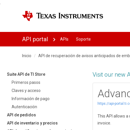
Skip to
main
content
Menú de navegación princip
API portal
APIs
Soporte
Inicio
API de recuperación de avisos anticipados de em
Visit our new A
Suite API de TI Store
Primeros pasos
Advanc
Claves y acceso
Información de pago
https://api-portal.
Autenticación
API de pedidos
This API allows a
API de inventario y precios
invoice.