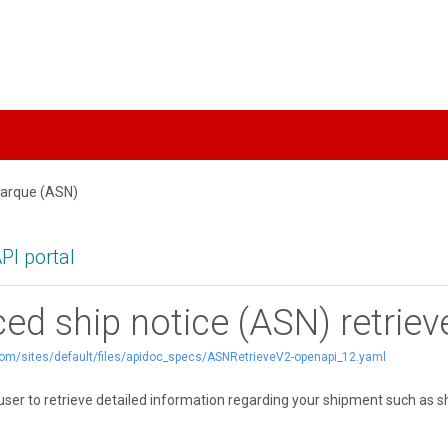
al
barque (ASN)
PI portal
ed ship notice (ASN) retriev
ti.com/sites/default/files/apidoc_specs/ASNRetrieveV2-openapi_12.yaml
 user to retrieve detailed information regarding your shipment such as 