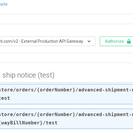
site
Authorize
ship notice (test)
store
/orders
/{orderNumber}
/advanced-shipment-
test
store
/orders
/{orderNumber}
/advanced-shipment-
{wayBillNumber}
/test