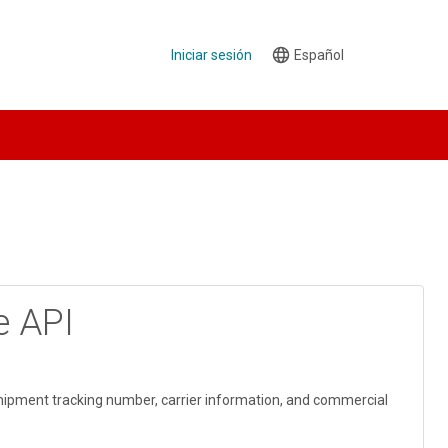
Menú de la cuenta de usuario
Iniciar sesión
Select
your
language
e API
shipment tracking number, carrier information, and commercial